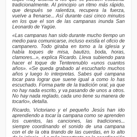
tradicionalmente. Al principio un ritmo más rápido,
que después se ralentiza, recupera la fuerza,
vuelve a frenarse... Así durante casi cinco minutos
en los que el son de las campanas inunda San
Leonardo de Yagüe.
«Las campanas han sido durante mucho tiempo un
medio para comunicarse, incluso existía el oficio de
campanero. Todo giraba en torno a la iglesia y
había toques de misa, bautizo, boda, horas,
clamores...», explica Ricardo. Lleva subiendo para
hacer el toque de Tenterenublo «unos cuantos
años». «Se queda grabado al escucharlo muchos
años y luego lo interpretas. Sabes qué campana
tocar para lograr que suene igual a como lo has
escuchado. Forma parte de la tradición oral, ya que
no hay nada escrito, y va pasando de unos a otros.
No hay nada reglado, cada uno tiene su manera de
tocarlo», detalla.
Ricardo, Victoriano y el pequeño Jesús han ido
aprendiendo a tocar la campana como se aprenden
los cuentos, las canciones, las tradiciones...
siempre coordinando el sonido de una campana
con el de la otra tirando de las cuerdas, en lo alto