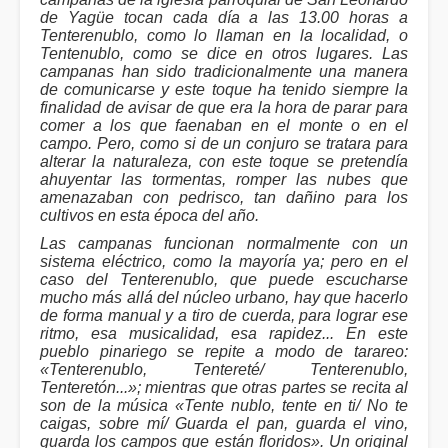
de Yagüe tocan cada día a las 13.00 horas a
Tenterenublo, como lo llaman en la localidad, o
Tentenublo, como se dice en otros lugares. Las
campanas han sido tradicionalmente una manera
de comunicarse y este toque ha tenido siempre la
finalidad de avisar de que era la hora de parar para
comer a los que faenaban en el monte o en el
campo. Pero, como si de un conjuro se tratara para
alterar la naturaleza, con este toque se pretendía
ahuyentar las tormentas, romper las nubes que
amenazaban con pedrisco, tan dañino para los
cultivos en esta época del año.
Las campanas funcionan normalmente con un
sistema eléctrico, como la mayoría ya; pero en el
caso del Tenterenublo, que puede escucharse
mucho más allá del núcleo urbano, hay que hacerlo
de forma manual y a tiro de cuerda, para lograr ese
ritmo, esa musicalidad, esa rapidez... En este
pueblo pinariego se repite a modo de tarareo:
«Tenterenublo, Tentereté/ Tenterenublo,
Tenteretón...»; mientras que otras partes se recita al
son de la música «Tente nublo, tente en ti/ No te
caigas, sobre mí/ Guarda el pan, guarda el vino,
guarda los campos que están floridos». Un original