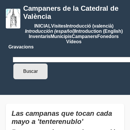
Campaners de la Catedral de
València
INICIAL
Visites
Introducció (valencià)
Introducción (español)
Introduction (English)
Inventaris
Municipis
Campaners
Fonedors
Vídeos
Gravacions
Las campanas que tocan cada
mayo a 'tenterenublo'