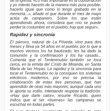
de la iglesia. «Lo más importante es la coordinación
y yo intento hacerlo de la manera más pura posible,
hacerlo igual que como lo tengo grabado en la
memoria...», añade el que durante el mes de mayo
actúa de campanero. Sobre los que están
aprendiendo ahora, considera que «no se puede
perder la costumbre en el pueblo, hay que seguir».
Rapidez y sincronía
El párroco, natural de La Póveda, vino para dos
meses y lleva ya 54 años en el pueblo, por lo que a
muchos vecinos los ha bautizado, les ha dado la
comunión y la confirmación y los ha casado...
Comenta que el Tenterenublo también se toca
cerca, en la ermita del Cristo de Miranda, en Santa
María de las Hoyas. La rapidez y la sincronía para
tocar el Tenterenublo no la consiguen los sistemas
eléctricos modernos, por eso se precisa la
colaboración de estas tres personas, que han
aprendido de otras más mayores, aunque cada uno
le aporta su estilo, intentando respetar la tradición.
«Hay que darle calor», resume Ricardo, quien
indica que al ser «buenas» las campanas se
escuchar en todas partes.