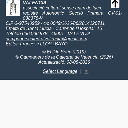
VALÈNCIA
associació cultural sense ànim de lucre
registre Autonòmic Secció Primera CV-01-
038378-V
CIF G-97540959 - c/c 0049/2626/86/2814120711
Ermita de Santa Llúcia - Carrer de l'Hospital, 15
Telèfon 636 066 978 - 46001 - VALÈNCIA
campanerscatedralvalencia@gmail.com
Editor:
Francesc LLOP i BAYO
©
El Día Soria
(2019)
© Campaners de la Catedral de València (2026)
Actualització: 08-08-2026
Select Language
▼