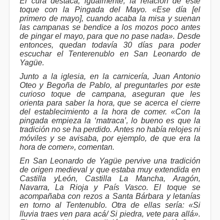
El cura destaca, igualmente, la relación de este
toque con la Pingada del Mayo. «Ese día [el
primero de mayo], cuando acaba la misa y suenan
las campanas se bendice a los mozos poco antes
de pingar el mayo, para que no pase nada». Desde
entonces, quedan todavía 30 días para poder
escuchar el Tenterenublo en San Leonardo de
Yagüe.
Junto a la iglesia, en la carnicería, Juan Antonio
Oteo y Begoña de Pablo, al preguntarles por este
curioso toque de campana, aseguran que les
orienta para saber la hora, que se acerca el cierre
del establecimiento a la hora de comer. «Con la
pingada empieza la ‘matraca’, lo bueno es que la
tradición no se ha perdido. Antes no había relojes ni
móviles y se avisaba, por ejemplo, de que era la
hora de comer», comentan.
En San Leonardo de Yagüe pervive una tradición
de origen medieval y que estaba muy extendida en
Castilla yLeón, Castilla La Mancha, Aragón,
Navarra, La Rioja y País Vasco. El toque se
acompañaba con rezos a Santa Bárbara y letanías
en torno al Tentenublo. Otra de ellas sería: «Si
lluvia traes ven para acá/ Si piedra, vete para allá».