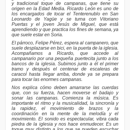
y tradicional toque de campanas, que tiene su
origen en la Edad Media. Ricardo León es uno de
los encargados de tocar el Tenterenublo en San
Leonardo de Yagüe y se turna con Vitoriano
Puertas y el joven Jesús de Miguel, que está
aprendiendo y que practica los fines de semana, ya
que suele estar en Soria.
El párroco, Felipe Pérez, espera al campanero, que
suele desplazarse en bici, en la puerta de la iglesia.
Acompañamos a Ricardo, que accede al
campanario por una pequeña puertecita junto a los
bancos de la iglesia. Subimos junto a él el primer
tramo y después el centenar de escaleras de
caracol hasta llegar arriba, donde ya se prepara
para tocar las enormes campanas.
Nos explica cómo deben amarrarse las cuerdas
que, con su fuerza, hacen moverse el badajo y
sonar las campanas. Comienza la música. Es
importante el ritmo y la musicalidad, la sincronía y
la rapidez, el movimiento de brazos y la
coordinación en la mente de la melodía y el
movimiento. El sonido es espectacular, vibra cada
piedra de la iglesia y nos hace enmudecer. Es un
toque muy distinto a los que se pueden escuchar