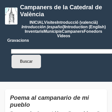
Campaners de la Catedral de
València
INICIAL
Visites
Introducció (valencià)
Introducción (español)
Introduction (English)
Inventaris
Municipis
Campaners
Fonedors
Vídeos
Gravacions
Poema al campanario de mi
pueblo