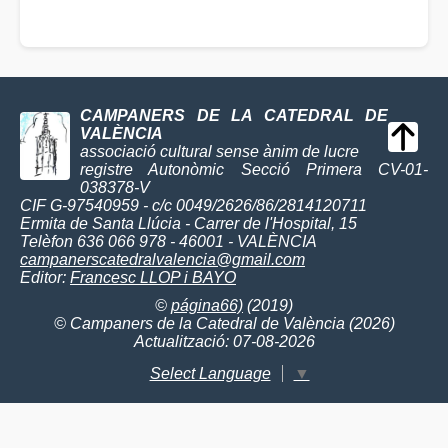
CAMPANERS DE LA CATEDRAL DE
VALÈNCIA
associació cultural sense ànim de lucre
registre Autonòmic Secció Primera CV-01-
038378-V
CIF G-97540959 - c/c 0049/2626/86/2814120711
Ermita de Santa Llúcia - Carrer de l'Hospital, 15
Telèfon 636 066 978 - 46001 - VALÈNCIA
campanerscatedralvalencia@gmail.com
Editor:
Francesc LLOP i BAYO
©
página66)
(2019)
© Campaners de la Catedral de València (2026)
Actualització: 07-08-2026
Select Language
▼