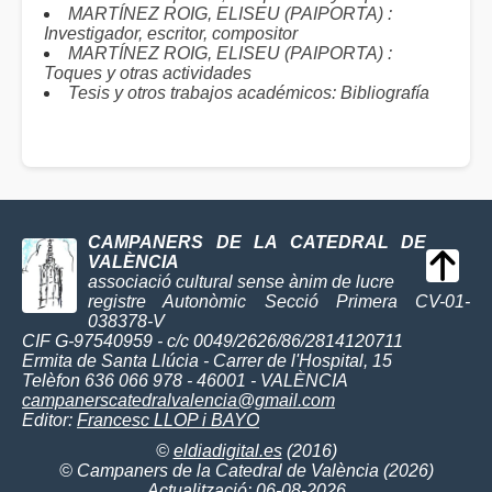
MARTÍNEZ ROIG, ELISEU (PAIPORTA) :
Investigador, escritor, compositor
MARTÍNEZ ROIG, ELISEU (PAIPORTA) :
Toques y otras actividades
Tesis y otros trabajos académicos: Bibliografía
CAMPANERS DE LA CATEDRAL DE
VALÈNCIA
associació cultural sense ànim de lucre
registre Autonòmic Secció Primera CV-01-
038378-V
CIF G-97540959 - c/c 0049/2626/86/2814120711
Ermita de Santa Llúcia - Carrer de l'Hospital, 15
Telèfon 636 066 978 - 46001 - VALÈNCIA
campanerscatedralvalencia@gmail.com
Editor:
Francesc LLOP i BAYO
©
eldiadigital.es
(2016)
© Campaners de la Catedral de València (2026)
Actualització: 06-08-2026