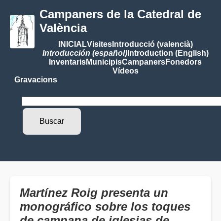
Campaners de la Catedral de
València
INICIAL
Visites
Introducció (valencià)
Introducción (español)
Introduction (English)
Inventaris
Municipis
Campaners
Fonedors
Vídeos
Gravacions
Martínez Roig presenta un
monográfico sobre los toques
de campana de iglesias de