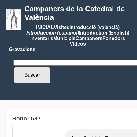
Campaners de la Catedral de
València
INICIAL
Visites
Introducció (valencià)
Introducción (español)
Introduction (English)
Inventaris
Municipis
Campaners
Fonedors
Vídeos
Gravacions
Sonor 587