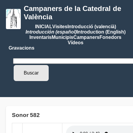
Campaners de la Catedral de
València
INICIAL
Visites
Introducció (valencià)
Introducción (español)
Introduction (English)
Inventaris
Municipis
Campaners
Fonedors
Vídeos
Gravacions
Sonor 582