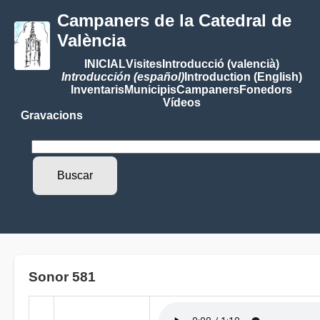
Campaners de la Catedral de
València
INICIAL
Visites
Introducció (valencià)
Introducción (español)
Introduction (English)
Inventaris
Municipis
Campaners
Fonedors
Vídeos
Gravacions
Sonor 581