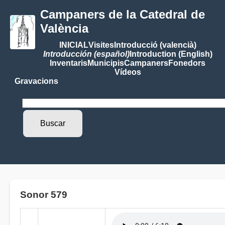
Campaners de la Catedral de
València
INICIAL
Visites
Introducció (valencià)
Introducción (español)
Introduction (English)
Inventaris
Municipis
Campaners
Fonedors
Vídeos
Gravacions
Sonor 579