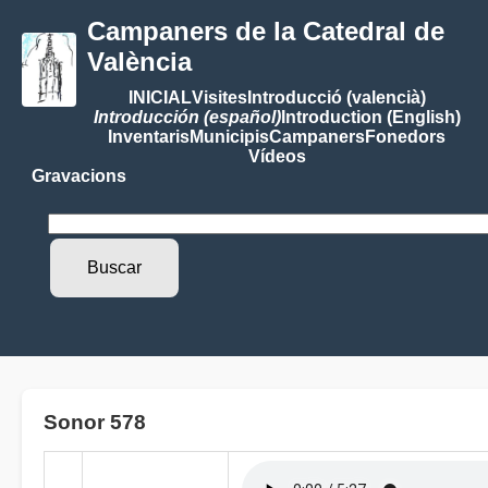
Campaners de la Catedral de
València
INICIAL
Visites
Introducció (valencià)
Introducción (español)
Introduction (English)
Inventaris
Municipis
Campaners
Fonedors
Vídeos
Gravacions
Sonor 578