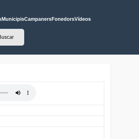
s
Municipis
Campaners
Fonedors
Vídeos