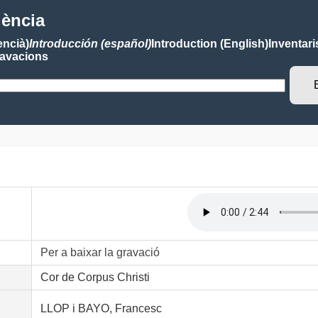
lència
encià)
Introducción (español)
Introduction (English)
Inventari
avacions
Per a baixar la gravació
Cor de Corpus Christi
LLOP i BAYO, Francesc