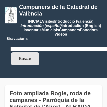
Campaners de la Catedral de
València
INICIAL
Visites
Introducció (valencià)
Introducción (español)
Introduction (English)
Inventaris
Municipis
Campaners
Fonedors
Vídeos
Gravacions
Foto ampliada Rogle, roda de
campanes - Parròquia de la
Nativitat de l'Aljorf - ALBAIDA