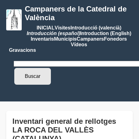
Campaners de la Catedral de
València
INICIAL
Visites
Introducció (valencià)
Introducción (español)
Introduction (English)
Inventaris
Municipis
Campaners
Fonedors
Vídeos
Gravacions
Inventari general de rellotges
LA ROCA DEL VALLÈS
(CATALUNYA)