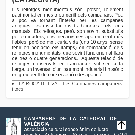
Els rellotges monumentals són, potser, l'element
patrimonial en més greu perill dels campanars. Poc
a poc va tornant l'interés per les campanes
antigues, les instal·lacions tradicionals i els tocs
manuals. Els rellotges, però, són sovint substituïts
per ordinadors, uns mecanismes aparentment més
fiables, però de molt curta vida (uns 10 anys, sense
tenir en poblacio els llamps) en comparació dels
rellotges monumentals, que sovint funcionen al llarg
de tres o quatre generacions... Aquesta relació de
rellotges conservats en campanars vol ser, a la
llarga, un inventari d'un patrimoni industrial i històric
en greu perill de conservació i desaparició.
LA ROCA DEL VALLÈS: Campanes, campaners
i tocs
CAMPANERS DE LA CATEDRAL DE
VALÈNCIA
associació cultural sense ànim de lucre
registre Autonòmic Secció Primera CV-01-