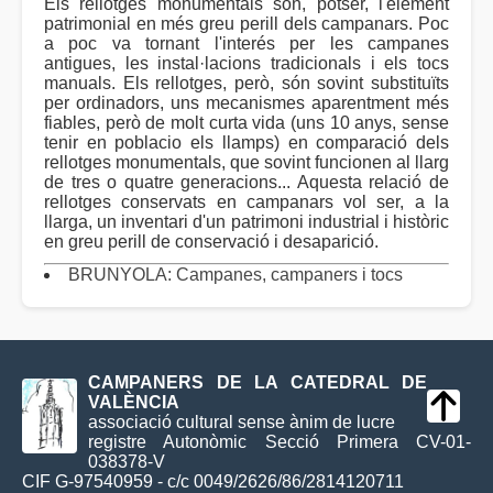
Els rellotges monumentals són, potser, l'element
patrimonial en més greu perill dels campanars. Poc
a poc va tornant l'interés per les campanes
antigues, les instal·lacions tradicionals i els tocs
manuals. Els rellotges, però, són sovint substituïts
per ordinadors, uns mecanismes aparentment més
fiables, però de molt curta vida (uns 10 anys, sense
tenir en poblacio els llamps) en comparació dels
rellotges monumentals, que sovint funcionen al llarg
de tres o quatre generacions... Aquesta relació de
rellotges conservats en campanars vol ser, a la
llarga, un inventari d'un patrimoni industrial i històric
en greu perill de conservació i desaparició.
BRUNYOLA: Campanes, campaners i tocs
CAMPANERS DE LA CATEDRAL DE
VALÈNCIA
associació cultural sense ànim de lucre
registre Autonòmic Secció Primera CV-01-
038378-V
CIF G-97540959 - c/c 0049/2626/86/2814120711