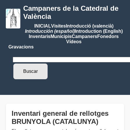
Campaners de la Catedral de
València
INICIAL
Visites
Introducció (valencià)
Introducción (español)
Introduction (English)
Inventaris
Municipis
Campaners
Fonedors
Vídeos
Gravacions
Inventari general de rellotges
BRUNYOLA (CATALUNYA)