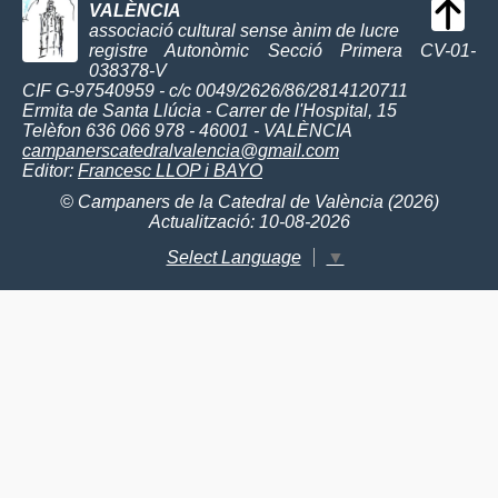
VALÈNCIA
associació cultural sense ànim de lucre
registre Autonòmic Secció Primera CV-01-
038378-V
CIF G-97540959 - c/c 0049/2626/86/2814120711
Ermita de Santa Llúcia - Carrer de l'Hospital, 15
Telèfon 636 066 978 - 46001 - VALÈNCIA
campanerscatedralvalencia@gmail.com
Editor:
Francesc LLOP i BAYO
© Campaners de la Catedral de València (2026)
Actualització: 10-08-2026
Select Language
▼