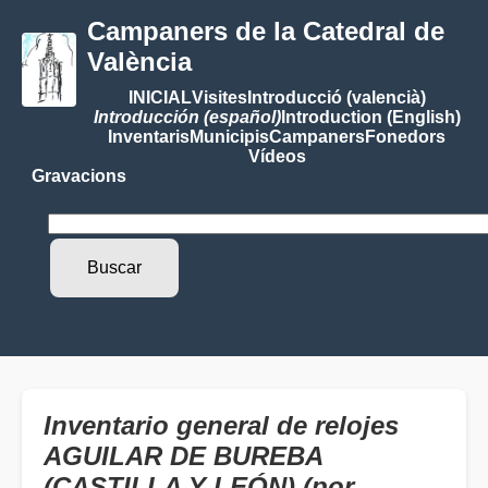
Campaners de la Catedral de
València
INICIAL
Visites
Introducció (valencià)
Introducción (español)
Introduction (English)
Inventaris
Municipis
Campaners
Fonedors
Vídeos
Gravacions
Inventario general de relojes
AGUILAR DE BUREBA
(CASTILLA Y LEÓN) (por