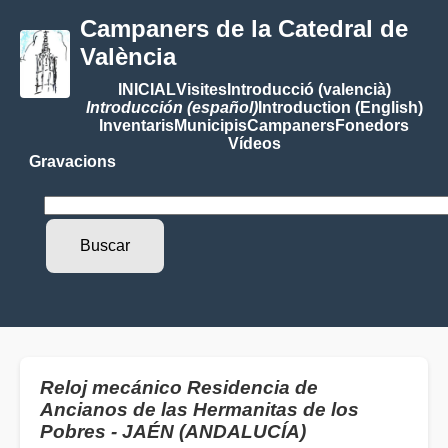
Campaners de la Catedral de
València
INICIAL
Visites
Introducció (valencià)
Introducción (español)
Introduction (English)
Inventaris
Municipis
Campaners
Fonedors
Vídeos
Gravacions
Reloj mecánico Residencia de
Ancianos de las Hermanitas de los
Pobres - JAÉN (ANDALUCÍA)