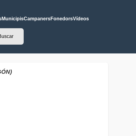
s
Municipis
Campaners
Fonedors
Vídeos
GÓN)