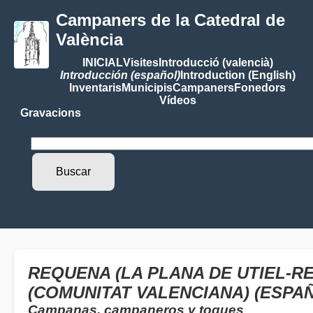
Campaners de la Catedral de
València
INICIAL
Visites
Introducció (valencià)
Introducción (español)
Introduction (English)
Inventaris
Municipis
Campaners
Fonedors
Vídeos
Gravacions
REQUENA (LA PLANA DE UTIEL-RE
(COMUNITAT VALENCIANA) (ESPAÑ
Campanas, campaneros y toques