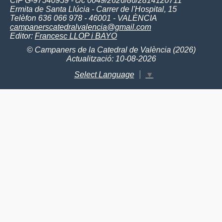
CIF G-97540959 - c/c 0049/2626/86/2814120711
Ermita de Santa Llúcia - Carrer de l'Hospital, 15
Telèfon 636 066 978 - 46001 - VALÈNCIA
campanerscatedralvalencia@gmail.com
Editor:
Francesc LLOP i BAYO
© Campaners de la Catedral de València (2026)
Actualització: 10-08-2026
Select Language
▼