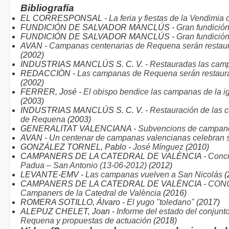
Bibliografía
EL CORRESPONSAL -
La feria y fiestas de la Vendimi
FUNDICIÓN DE SALVADOR MANCLÚS -
Gran fundició
FUNDICIÓN DE SALVADOR MANCLÚS -
Gran fundició
AVAN -
Campanas centenarias de Requena serán restaura
(2002)
INDUSTRIAS MANCLÚS S. C. V. -
Restauradas las cam
REDACCIÒN -
Las campanas de Requena serán restaurad
(2002)
FERRER, José -
El obispo bendice las campanas de la ig
(2003)
INDUSTRIAS MANCLÚS S. C. V. -
Restauración de las 
de Requena
(2003)
GENERALITAT VALENCIANA -
Subvencions de campan
AVAN -
Un centenar de campanas valencianas celebran 
GONZÁLEZ TORNEL, Pablo -
José Mínguez
(2010)
CAMPANERS DE LA CATEDRAL DE VALÈNCIA -
Conci
Padua – San Antonio (13-06-2012)
(2012)
LEVANTE-EMV -
Las campanas vuelven a San Nicolás
(
CAMPANERS DE LA CATEDRAL DE VALÈNCIA -
CONC
Campaners de la Catedral de València
(2016)
ROMERA SOTILLO, Álvaro -
El yugo "toledano"
(2017)
ALEPUZ CHELET, Joan -
Informe del estado del conjunt
Requena y propuestas de actuación
(2018)