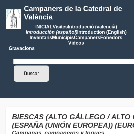
Campaners de la Catedral de
València
INICIAL
Visites
Introducció (valencià)
Introducción (español)
Introduction (English)
Inventaris
Municipis
Campaners
Fonedors
Vídeos
Gravacions
BIESCAS (ALTO GÁLLEGO / ALTO 
(ESPAÑA (UNIÓN EUROPEA)) (EUR
Campanas, campaneros y toques