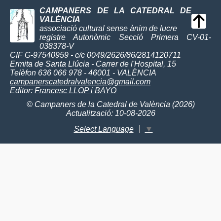
CAMPANERS DE LA CATEDRAL DE
VALÈNCIA
associació cultural sense ànim de lucre
registre Autonòmic Secció Primera CV-01-
038378-V
CIF G-97540959 - c/c 0049/2626/86/2814120711
Ermita de Santa Llúcia - Carrer de l'Hospital, 15
Telèfon 636 066 978 - 46001 - VALÈNCIA
campanerscatedralvalencia@gmail.com
Editor:
Francesc LLOP i BAYO
© Campaners de la Catedral de València (2026)
Actualització: 10-08-2026
Select Language
▼