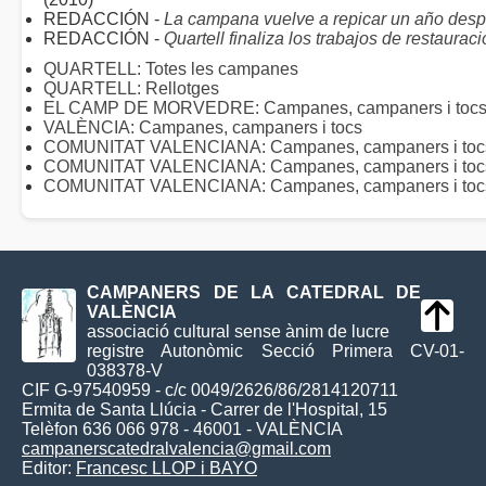
REDACCIÓN -
La campana vuelve a repicar un año des
REDACCIÓN -
Quartell finaliza los trabajos de restaur
QUARTELL: Totes les campanes
QUARTELL: Rellotges
EL CAMP DE MORVEDRE: Campanes, campaners i toc
VALÈNCIA: Campanes, campaners i tocs
COMUNITAT VALENCIANA: Campanes, campaners i tocs 
COMUNITAT VALENCIANA: Campanes, campaners i toc
COMUNITAT VALENCIANA: Campanes, campaners i tocs 
CAMPANERS DE LA CATEDRAL DE
VALÈNCIA
associació cultural sense ànim de lucre
registre Autonòmic Secció Primera CV-01-
038378-V
CIF G-97540959 - c/c 0049/2626/86/2814120711
Ermita de Santa Llúcia - Carrer de l'Hospital, 15
Telèfon 636 066 978 - 46001 - VALÈNCIA
campanerscatedralvalencia@gmail.com
Editor:
Francesc LLOP i BAYO