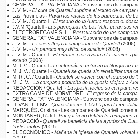
GENERALITAT VALENCIANA -
Subvencions de campan
J. V. M. -
El cura de Quartell suprime el volteo de campan
Las Provincias -
Paran los relojes de las parroquias de Le
J. V. M. / Quartell -
El rosario de la Aurora respeta el desc
J.V.M /Quartell -
Las parroquias de Les Valls paran sus re
ELECTRORECAMP S. L. -
Restauración de las campanas
GENERALITAT VALENCIANA -
Subvencions de campan
J. V. M. -
La crisis llega al campanario de Quartell
(2008)
J. V. M. -
Un párroco muy difícil de sustituir
(2008)
J. V. M. / Quartell -
El párroco pide ayuda a los vecinos pa
estado
(2008)
M, J. V. / Quartell -
La informática entra en la liturgia de L
M, J. V. / Quartell -
Quartell se queda sin rehabilitar una 
M. R., C. / Quartell -
Quartell se vuelca con el regreso de
M., J. V. -
La campana pequeña de la iglesia viajará a Ale
REDACCIÓN / Quartell -
La iglesia recibe su campana r
EXTRA CAMP DE MORVEDRE -
El regreso de la campa
GENERALITAT VALENCIANA -
Subvencions de campan
LEVANTE-EMV -
Quartell recibe 6.000 € para la rehabili
MARQUÉS, Cristina -
Les campanes de Quartell tornen a
MONTANER, Rafel -
Por quién no doblan las campanas
(
REDACCIÓ -
Quartell se beneficia de las ayudas de Cul
tradicionales
(2009)
EL ECONÓMICO -
Mañana la Iglesia de Quartell volverá
(2010)