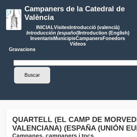
Campaners de la Catedral de
València
INICIAL
Visites
Introducció (valencià)
Introducción (español)
Introduction (English)
Inventaris
Municipis
Campaners
Fonedors
Vídeos
Gravacions
QUARTELL (EL CAMP DE MORVEDR
VALENCIANA) (ESPAÑA (UNIÓN EU
Campanes, campaners i tocs