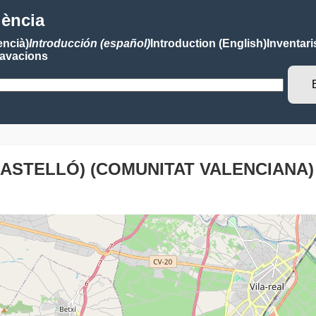
lència
encià)
Introducción (español)
Introduction (English)
Inventari
avacions
CASTELLÓ) (COMUNITAT VALENCIANA)