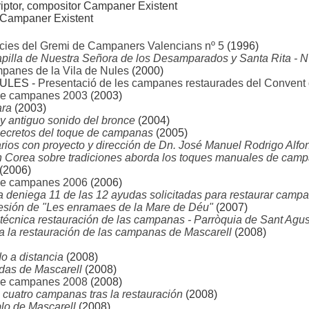
riptor, compositor Campaner Existent
Campaner Existent
ícies del Gremi de Campaners Valencians nº 5
(1996)
pilla de Nuestra Señora de los Desamparados y Santa Rita -
mpanes de la Vila de Nules
(2000)
ULES -
Presentació de les campanes restaurades del Convent
de campanes 2003
(2003)
ara
(2003)
y antiguo sonido del bronce
(2004)
secretos del toque de campanas
(2005)
os con proyecto y dirección de Dn. José Manuel Rodrigo Alfo
n Corea sobre tradiciones aborda los toques manuales de cam
(2006)
de campanes 2006
(2006)
a deniega 11 de las 12 ayudas solicitadas para restaurar campa
cesión de "Les enramaes de la Mare de Déu"
(2007)
técnica restauración de las campanas - Parròquia de Sant Agust
 la restauración de las campanas de Mascarell
(2008)
o a distancia
(2008)
das de Mascarell
(2008)
de campanes 2008
(2008)
cuatro campanas tras la restauración
(2008)
lo de Mascarell
(2008)