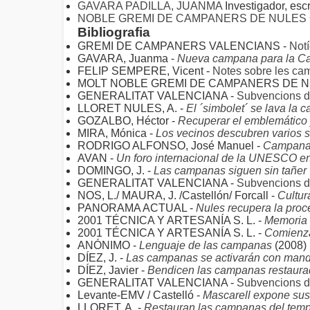
GAVARA PADILLA, JUANMA
Investigador, esc
NOBLE GREMI DE CAMPANERS DE NULES
Bibliografia
GREMI DE CAMPANERS VALENCIANS -
Not
GAVARA, Juanma -
Nueva campana para la Ca
FELIP SEMPERE, Vicent -
Notes sobre les ca
MOLT NOBLE GREMI DE CAMPANERS DE N
GENERALITAT VALENCIANA -
Subvencions 
LLORET NULES, A. -
El ´simbolet´ se lava la c
GOZALBO, Héctor -
Recuperar el emblemático 
MIRA, Mónica -
Los vecinos descubren varios 
RODRIGO ALFONSO, José Manuel -
Campanari
AVAN -
Un foro internacional de la UNESCO e
DOMINGO, J. -
Las campanas siguen sin tañer
GENERALITAT VALENCIANA -
Subvencions 
NOS, L./ MAURA, J. /Castellón/ Forcall -
Cultur
PANORAMA ACTUAL -
Nules recupera la pro
2001 TÉCNICA Y ARTESANÍA S. L. -
Memoria 
2001 TÉCNICA Y ARTESANÍA S. L. -
Comienza
ANÓNIMO -
Lenguaje de las campanas
(2008)
DÍEZ, J. -
Las campanas se activarán con mand
DÍEZ, Javier -
Bendicen las campanas restaura
GENERALITAT VALENCIANA -
Subvencions 
Levante-EMV / Castelló -
Mascarell expone sus 
LLORET, A. -
Restauran las campanas del temp