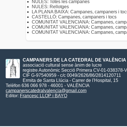
NULES: Totes les campanes
NULES: Rellotges
LA PLANA BAIXA: Campanes, campaners i toc
CASTELLÓ: Campanes, campaners i tocs
COMUNITAT VALENCIANA: Campanes, campaner
COMUNITAT VALENCIANA: Campanes, campane
COMUNITAT VALENCIANA: Campanes, campaner
CAMPANERS DE LA CATEDRAL DE VALÈNCIA
associació cultural sense ànim de lucre
registre Autonòmic Secció Primera CV-01-038378-
CIF G-97540959 - c/c 0049/2626/86/2814120711
Ermita de Santa Llúcia - Carrer de l'Hospital, 15
Telèfon 636 066 978 - 46001 - VALÈNCIA
campanerscatedralvalencia@gmail.com
Editor:
Francesc LLOP i BAYO