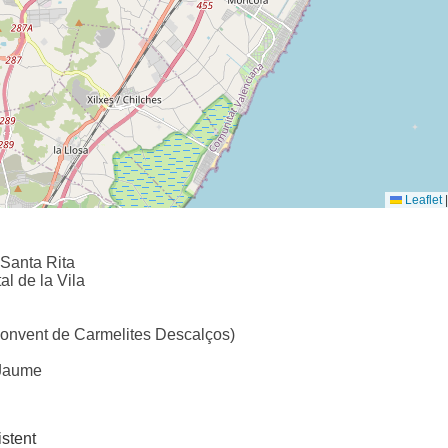
Leaflet
|
 Santa Rita
al de la Vila
Convent de Carmelites Descalços)
 Jaume
stent