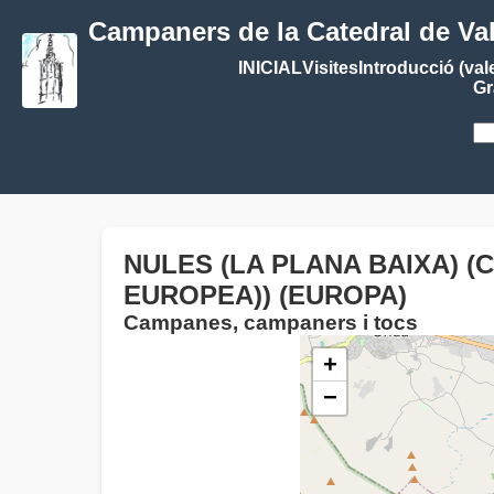
Campaners de la Catedral de Va
INICIAL
Visites
Introducció (val
Gr
NULES (LA PLANA BAIXA) (
EUROPEA)) (EUROPA)
Campanes, campaners i tocs
+
−