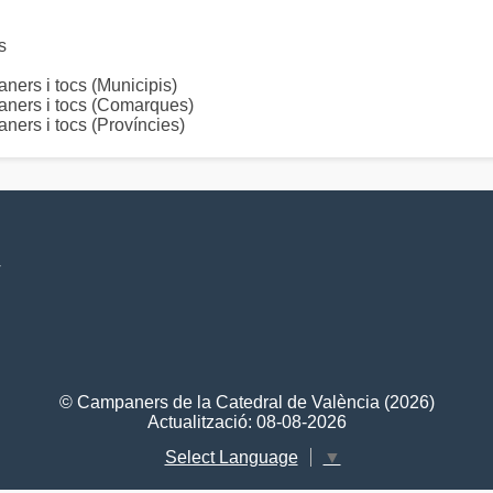
s
s i tocs (Municipis)
rs i tocs (Comarques)
s i tocs (Províncies)
V
© Campaners de la Catedral de València (2026)
Actualització: 08-08-2026
Select Language
▼