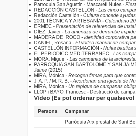
Parroquia San Agustín - Mascarell Nules -
Fies
REDACCIÓN CASTELLÓN -
Las cinco campan
Redacción Castellón -
Cultura concede ayudas p
2001 TÉCNICA Y ARTESANÍA -
Calendario 2
ERMEC -
Presentación de referencias de insta
DÍEZ, Javier -
La amenaza de derrumbe impide 
MADERA DE IROCO -
Identidad corporativa 
DANIEL, Rosana -
El volteo manual de campana
CASTELLÓN INFORMACIÓN -
Nules bautiza 
EL PERIÓDICO MEDITERRÁNEO -
Las campan
MORA, Miguel -
Las campanas de la arcipresta
PARROQUIA SAN BARTOLOMÉ Y SAN JAIME
Jaime
(2015)
MIRA, Mónica -
Recogen firmas para que contr
J. A. P. / M. R. B. -
Acordonan una iglesia de Nu
MIRA, Mónica -
Un repique de campanas obliga
LLOP i BAYO, Francesc -
Destrucció de campan
Vídeo (Es pot ordenar per qualsevol
Persona
Campanar
Parròquia Arxiprestal de Sant B