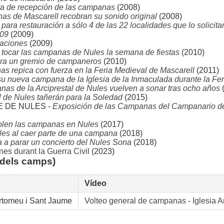
ta de recepción de las campanas
(2008)
as de Mascarell recobran su sonido original
(2008)
ara restauración a sólo 4 de las 22 localidades que lo solicita
009
(2009)
laciones
(2009)
tocar las campanas de Nules la semana de fiestas
(2010)
para un gremio de campaneros
(2010)
s repica con fuerza en la Feria Medieval de Mascarell
(2011)
su nueva campana de la Iglesia de la Inmaculada durante la Fer
as de la Arciprestal de Nules vuelven a sonar tras ocho años
l de Nules tañerán para la Soledad
(2015)
 DE NULES -
Exposición de las Campanas del Campanario de l
olen las campanas en Nules
(2017)
les al caer parte de una campana
(2018)
 a parar un concierto del Nules Sona
(2018)
es durant la Guerra Civil
(2023)
 dels camps)
Vídeo
ertomeu i Sant Jaume
Volteo general de campanas - Iglesia Ar