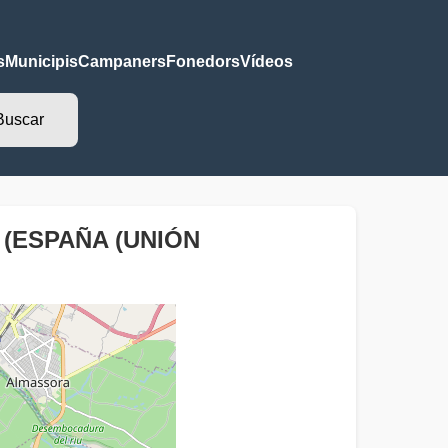
s
Municipis
Campaners
Fonedors
Vídeos
 (ESPAÑA (UNIÓN