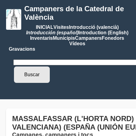
Campaners de la Catedral de
València
INICIAL
Visites
Introducció (valencià)
Introducción (español)
Introduction (English)
Inventaris
Municipis
Campaners
Fonedors
Vídeos
Gravacions
MASSALFASSAR (L'HORTA NORD) 
VALENCIANA) (ESPAÑA (UNIÓN EU
Campanes, campaners i tocs