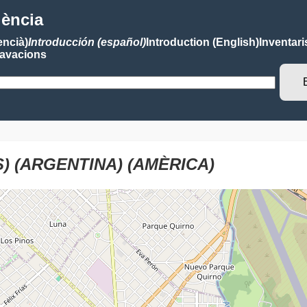
lència
encià)
Introducción (español)
Introduction (English)
Inventari
avacions
S) (ARGENTINA) (AMÈRICA)