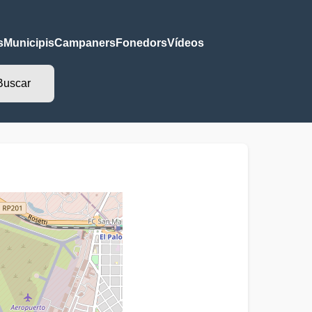
s
Municipis
Campaners
Fonedors
Vídeos