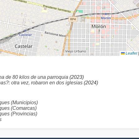
Leaflet
|
na de 80 kilos de una parroquia
(2023)
s?: otra vez, robaron en dos iglesias
(2024)
es (Municipios)
ques (Comarcas)
es (Provincias)
s