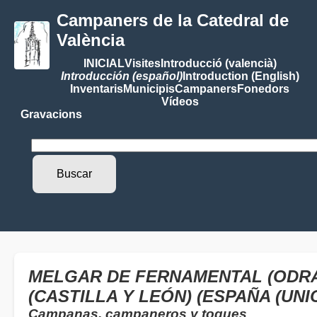
Campaners de la Catedral de
València
INICIAL
Visites
Introducció (valencià)
Introducción (español)
Introduction (English)
Inventaris
Municipis
Campaners
Fonedors
Vídeos
Gravacions
MELGAR DE FERNAMENTAL (ODRA
(CASTILLA Y LEÓN) (ESPAÑA (UN
Campanas, campaneros y toques