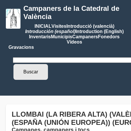
Campaners de la Catedral de
València
INICIAL
Visites
Introducció (valencià)
Introducción (español)
Introduction (English)
Inventaris
Municipis
Campaners
Fonedors
Vídeos
Gravacions
LLOMBAI (LA RIBERA ALTA) (VAL
(ESPAÑA (UNIÓN EUROPEA)) (EUR
Campanes, campaners i tocs