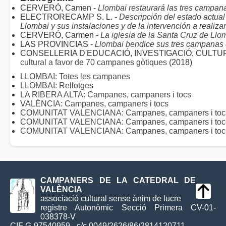
CERVERÓ, Camen -
Llombai restaurará las tres campa
ELECTRORECAMP S. L. -
Descripción del estado actual
Llombai y sus instalaciones y de la intervención a realizar
CERVERÓ, Carmen -
La iglesia de la Santa Cruz de Llo
LAS PROVINCIAS -
Llombai bendice sus tres campanas 
CONSELLERIA D'EDUCACIÓ, INVESTIGACIÓ, CULTUR
cultural a favor de 70 campanes gòtiques
(2018)
LLOMBAI: Totes les campanes
LLOMBAI: Rellotges
LA RIBERA ALTA: Campanes, campaners i tocs
VALÈNCIA: Campanes, campaners i tocs
COMUNITAT VALENCIANA: Campanes, campaners i tocs 
COMUNITAT VALENCIANA: Campanes, campaners i toc
COMUNITAT VALENCIANA: Campanes, campaners i tocs 
CAMPANERS DE LA CATEDRAL DE
VALÈNCIA
associació cultural sense ànim de lucre
registre Autonòmic Secció Primera CV-01-
038378-V
CIF G-97540959 - c/c 0049/2626/86/2814120711