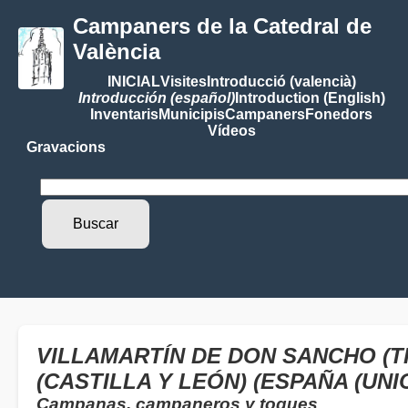
Campaners de la Catedral de
València
INICIAL
Visites
Introducció (valencià)
Introducción (español)
Introduction (English)
Inventaris
Municipis
Campaners
Fonedors
Vídeos
Gravacions
VILLAMARTÍN DE DON SANCHO (T
(CASTILLA Y LEÓN) (ESPAÑA (UN
Campanas, campaneros y toques