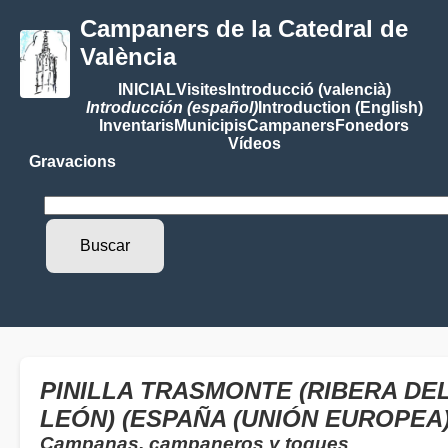
Campaners de la Catedral de
València
INICIAL
Visites
Introducció (valencià)
Introducción (español)
Introduction (English)
Inventaris
Municipis
Campaners
Fonedors
Vídeos
Gravacions
PINILLA TRASMONTE (RIBERA DEL
LEÓN) (ESPAÑA (UNIÓN EUROPEA)
Campanas, campaneros y toques