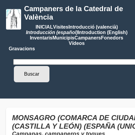
Campaners de la Catedral de
València
INICIAL
Visites
Introducció (valencià)
Introducción (español)
Introduction (English)
Inventaris
Municipis
Campaners
Fonedors
Vídeos
Gravacions
MONSAGRO (COMARCA DE CIUDA
(CASTILLA Y LEÓN) (ESPAÑA (UN
Campanas, campaneros y toques