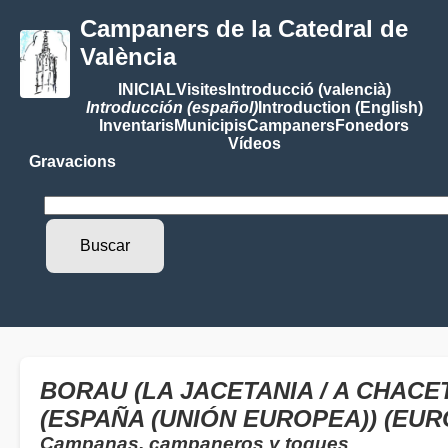
Campaners de la Catedral de
València
INICIAL
Visites
Introducció (valencià)
Introducción (español)
Introduction (English)
Inventaris
Municipis
Campaners
Fonedors
Vídeos
Gravacions
BORAU (LA JACETANIA / A CHACE
(ESPAÑA (UNIÓN EUROPEA)) (EUR
Campanas, campaneros y toques