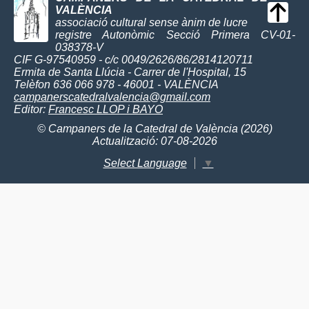
VALÈNCIA
associació cultural sense ànim de lucre
registre Autonòmic Secció Primera CV-01-
038378-V
CIF G-97540959 - c/c 0049/2626/86/2814120711
Ermita de Santa Llúcia - Carrer de l'Hospital, 15
Telèfon 636 066 978 - 46001 - VALÈNCIA
campanerscatedralvalencia@gmail.com
Editor:
Francesc LLOP i BAYO
© Campaners de la Catedral de València (2026)
Actualització: 07-08-2026
Select Language
▼