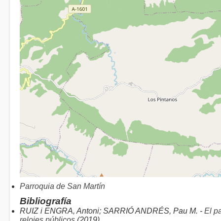
Parroquia de San Martín
Bibliografía
RUIZ i ENGRA, Antoni; SARRIÓ ANDRÉS, Pau M. -
El p
relojes públicos
(2019)