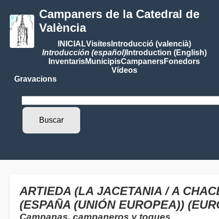
Campaners de la Catedral de
València
INICIAL
Visites
Introducció (valencià)
Introducción (español)
Introduction (English)
Inventaris
Municipis
Campaners
Fonedors
Vídeos
Gravacions
ARTIEDA (LA JACETANIA / A CHA
(ESPAÑA (UNIÓN EUROPEA)) (EUR
Campanas, campaneros y toques