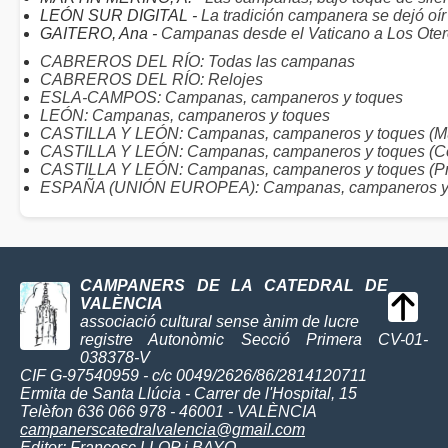
LEÓN SUR DIGITAL -
La tradición campanera se dejó oí
GAITERO, Ana -
Campanas desde el Vaticano a Los Ote
CABREROS DEL RÍO: Todas las campanas
CABREROS DEL RÍO: Relojes
ESLA-CAMPOS: Campanas, campaneros y toques
LEÓN: Campanas, campaneros y toques
CASTILLA Y LEÓN: Campanas, campaneros y toques (Mu
CASTILLA Y LEÓN: Campanas, campaneros y toques (C
CASTILLA Y LEÓN: Campanas, campaneros y toques (Pr
ESPAÑA (UNIÓN EUROPEA): Campanas, campaneros y
CAMPANERS DE LA CATEDRAL DE
VALÈNCIA
associació cultural sense ànim de lucre
registre Autonòmic Secció Primera CV-01-
038378-V
CIF G-97540959 - c/c 0049/2626/86/2814120711
Ermita de Santa Llúcia - Carrer de l'Hospital, 15
Telèfon 636 066 978 - 46001 - VALÈNCIA
campanerscatedralvalencia@gmail.com
Editor:
Francesc LLOP i BAYO