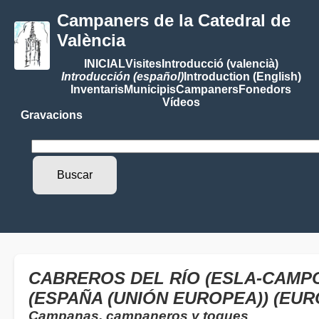
Campaners de la Catedral de
València
INICIAL
Visites
Introducció (valencià)
Introducción (español)
Introduction (English)
Inventaris
Municipis
Campaners
Fonedors
Vídeos
Gravacions
CABREROS DEL RÍO (ESLA-CAMPOS
(ESPAÑA (UNIÓN EUROPEA)) (EUR
Campanas, campaneros y toques