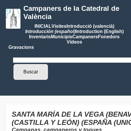
Campaners de la Catedral de
València
INICIAL
Visites
Introducció (valencià)
Introducción (español)
Introduction (English)
Inventaris
Municipis
Campaners
Fonedors
Vídeos
Gravacions
SANTA MARÍA DE LA VEGA (BENA
(CASTILLA Y LEÓN) (ESPAÑA (UN
Campanas, campaneros y toques