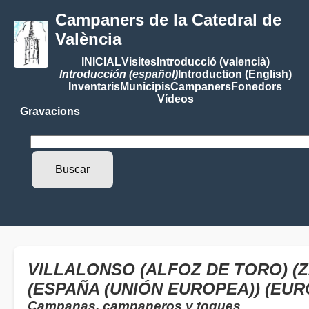
Campaners de la Catedral de
València
INICIAL
Visites
Introducció (valencià)
Introducción (español)
Introduction (English)
Inventaris
Municipis
Campaners
Fonedors
Vídeos
Gravacions
VILLALONSO (ALFOZ DE TORO) (Z
(ESPAÑA (UNIÓN EUROPEA)) (EUR
Campanas, campaneros y toques