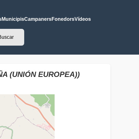
s
Municipis
Campaners
Fonedors
Vídeos
ÑA (UNIÓN EUROPEA))