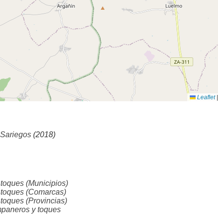
Leaflet
|
 Sariegos
(2018)
oques (Municipios)
toques (Comarcas)
oques (Provincias)
aneros y toques