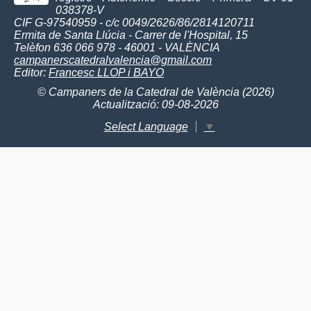
038378-V
CIF G-97540959 - c/c 0049/2626/86/2814120711
Ermita de Santa Llúcia - Carrer de l'Hospital, 15
Telèfon 636 066 978 - 46001 - VALÈNCIA
campanerscatedralvalencia@gmail.com
Editor:
Francesc LLOP i BAYO
© Campaners de la Catedral de València (2026)
Actualització: 09-08-2026
Select Language
▼