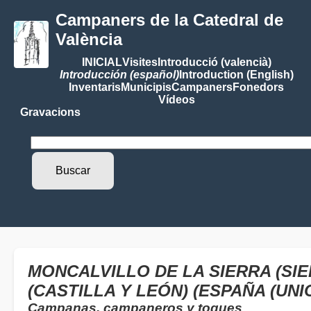
Campaners de la Catedral de
València
INICIAL
Visites
Introducció (valencià)
Introducción (español)
Introduction (English)
Inventaris
Municipis
Campaners
Fonedors
Vídeos
Gravacions
MONCALVILLO DE LA SIERRA (SI
(CASTILLA Y LEÓN) (ESPAÑA (UN
Campanas, campaneros y toques