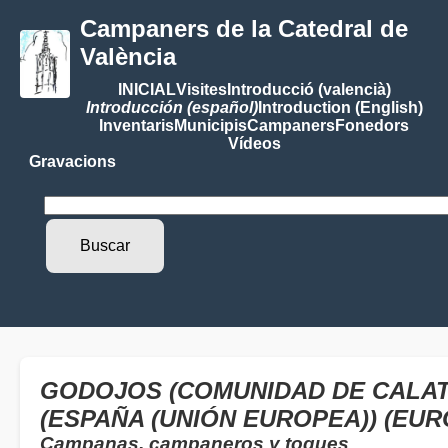
Campaners de la Catedral de
València
INICIAL
Visites
Introducció (valencià)
Introducción (español)
Introduction (English)
Inventaris
Municipis
Campaners
Fonedors
Vídeos
Gravacions
GODOJOS (COMUNIDAD DE CALAT
(ESPAÑA (UNIÓN EUROPEA)) (EUR
Campanas, campaneros y toques