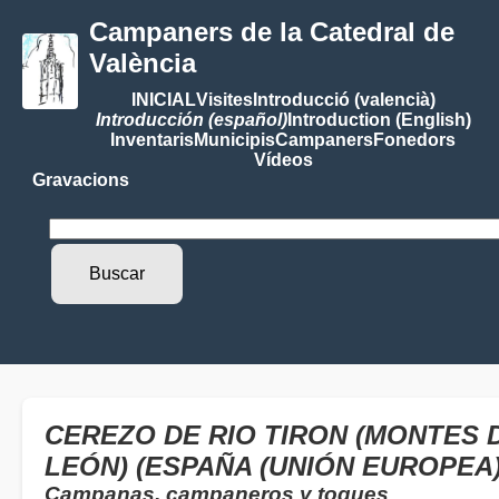
Campaners de la Catedral de
València
INICIAL
Visites
Introducció (valencià)
Introducción (español)
Introduction (English)
Inventaris
Municipis
Campaners
Fonedors
Vídeos
Gravacions
CEREZO DE RIO TIRON (MONTES D
LEÓN) (ESPAÑA (UNIÓN EUROPEA)
Campanas, campaneros y toques