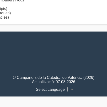
aners i tocs
pis)
rques)
cies)
V
© Campaners de la Catedral de València (2026)
Actualització: 07-08-2026
Select Language
▼