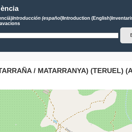
lència
encià)
Introducción (español)
Introduction (English)
Inventari
avacions
TARRAÑA / MATARRANYA) (TERUEL) (