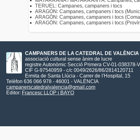
MATARRAÑA / MATARRANYA: Campanes, camp
TERUEL: Campanes, campaners i tocs
ARAGÓN: Campanes, campaners i tocs (Munici
ARAGÓN: Campanes, campaners i tocs (Coma
ARAGÓN: Campanes, campaners i tocs (Provín
CAMPANERS DE LA CATEDRAL DE VALÈNCIA
associació cultural sense ànim de lucre
registre Autonòmic Secció Primera CV-01-038378-
CIF G-97540959 - c/c 0049/2626/86/2814120711
Ermita de Santa Llúcia - Carrer de l'Hospital, 15
Telèfon 636 066 978 - 46001 - VALÈNCIA
campanerscatedralvalencia@gmail.com
Editor:
Francesc LLOP i BAYO