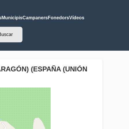
s
Municipis
Campaners
Fonedors
Vídeos
ARAGÓN) (ESPAÑA (UNIÓN