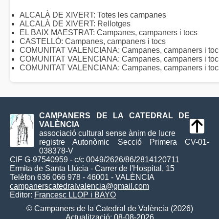
ALCALÀ DE XIVERT: Totes les campanes
ALCALÀ DE XIVERT: Rellotges
EL BAIX MAESTRAT: Campanes, campaners i tocs
CASTELLÓ: Campanes, campaners i tocs
COMUNITAT VALENCIANA: Campanes, campaners i tocs 
COMUNITAT VALENCIANA: Campanes, campaners i toc
COMUNITAT VALENCIANA: Campanes, campaners i tocs 
CAMPANERS DE LA CATEDRAL DE
VALÈNCIA
associació cultural sense ànim de lucre
registre Autonòmic Secció Primera CV-01-
038378-V
CIF G-97540959 - c/c 0049/2626/86/2814120711
Ermita de Santa Llúcia - Carrer de l'Hospital, 15
Telèfon 636 066 978 - 46001 - VALÈNCIA
campanerscatedralvalencia@gmail.com
Editor:
Francesc LLOP i BAYO
© Campaners de la Catedral de València (2026)
Actualització: 08-08-2026