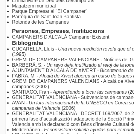
Ermita Mare de Déu dels Desamparats
Magatzem municipal
Parque Empresarial "El Campaner"
Parròquia de Sant Joan Baptista
Rotonda de les Campanes
Persones, Empreses, Institucions
CAMPANERS D'ALCALÀ
Campaner Existent
Bibliografia
CUCARELLA, Lluís -
Una nueva medición revela que el 
(1995)
GREMI DE CAMPANERS VALENCIANS -
Notícies del 
BARBERÁ, S. -
Un rayo deja inutilizado el reloj de la to
AJUNTAMENT D'ALCALÀ DE XIVERT -
Bicentenario de 
FABRA, M. -
Alcalà de Xivert alberga un curso de toques
GREMI DE CAMPANERS VALENCIANS -
Alcalà de Xiver
campanes
(2003)
SANTIAGO, Fran -
Aprendiendo a tocar las campanas
(2
GENERALITAT VALENCIANA -
Subvencions de campan
AVAN -
Un foro internacional de la UNESCO en Corea so
campanas de Valencia
(2006)
GENERALITAT VALENCIANA -
DECRET 169/2007, de 28 
primera fase d’actualització i adaptació de la Secció Prim
Valencià amb la declaració com Béns d’Interés Cultural 
Mediterráneo -
El consistorio solicita ayudas para el ma