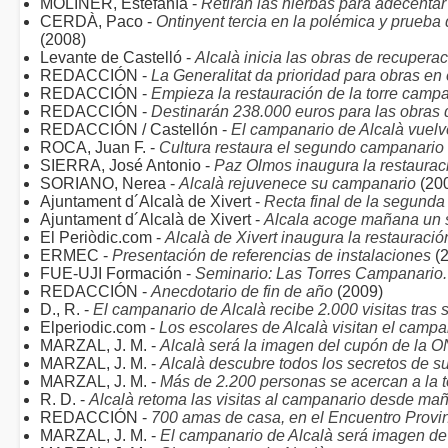
MOLINER, Estefanía -
Retiran las hierbas para adecenta
CERDÀ, Paco -
Ontinyent tercia en la polémica y prueba
(2008)
Levante de Castelló -
Alcalà inicia las obras de recupera
REDACCIÓN -
La Generalitat da prioridad para obras en
REDACCIÓN -
Empieza la restauración de la torre camp
REDACCIÓN -
Destinarán 238.000 euros para las obras
REDACCIÓN / Castellón -
El campanario de Alcalà vuelve
ROCA, Juan F. -
Cultura restaura el segundo campanario 
SIERRA, José Antonio -
Paz Olmos inaugura la restaurac
SORIANO, Nerea -
Alcalà rejuvenece su campanario
(20
Ajuntament d´Alcalà de Xivert -
Recta final de la segunda
Ajuntament d´Alcalà de Xivert -
Alcala acoge mañana un s
El Periòdic.com -
Alcalà de Xivert inaugura la restauració
ERMEC -
Presentación de referencias de instalaciones
(2
FUE-UJI Formación -
Seminario: Las Torres Campanario. I
REDACCIÓN -
Anecdotario de fin de año
(2009)
D., R. -
El campanario de Alcalà recibe 2.000 visitas tras 
Elperiodic.com -
Los escolares de Alcalà visitan el campa
MARZAL, J. M. -
Alcalà será la imagen del cupón de la O
MARZAL, J. M. -
Alcalà descubre todos los secretos de 
MARZAL, J. M. -
Más de 2.200 personas se acercan a la t
R. D. -
Alcalà retoma las visitas al campanario desde ma
REDACCIÓN -
700 amas de casa, en el Encuentro Provin
MARZAL, J. M. -
El campanario de Alcalà será imagen de