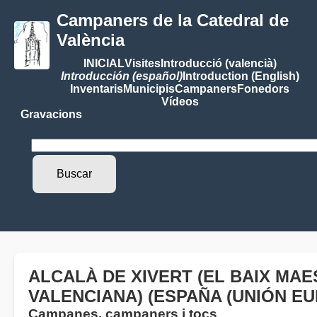
Campaners de la Catedral de
València
INICIAL
Visites
Introducció (valencià)
Introducción (español)
Introduction (English)
Inventaris
Municipis
Campaners
Fonedors
Vídeos
Gravacions
ALCALÀ DE XIVERT (EL BAIX MAE
VALENCIANA) (ESPAÑA (UNIÓN EU
Campanes, campaners i tocs