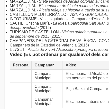
MARZAL, J. M. -
Siete vecinos de Alcalà coronan su cam
MARZAL, J. M. -
El campanar de Alcalà recibe a los prime
MARZAL, J. M. -
Alcalà refleja su historia a través de su
CASTELLÓN MEDITERRÁNEO -
VISITAS GUIADAS A
INFOTURISME -
Visites guiades al Campanar d'Alcalà de
SACHE, Cristina María -
La iglesia parroquial San Juan 
desaprovechado
(2015)
TURISMO DE CASTELLÓN -
Visitas guiadas gratuitas a
de septiembre de 2015
(2015)
CAMPANERS DE LA CATEDRAL DE VALÈNCIA -
CONC
Campaners de la Catedral de València
(2016)
EL7SET -
Alcalà de Xivert-Alcossebre protegerá el toqu
Vídeo (Es pot ordenar per qualsevol dels c
Persona
Campanar
Vídeo
Campanar
El campanar d'Alcalà de X
Municipal
set meravelles del poble
Campanar
Puja Baixa al Campanar
Municipal
Campanar
El campanar abans de la
Municipal