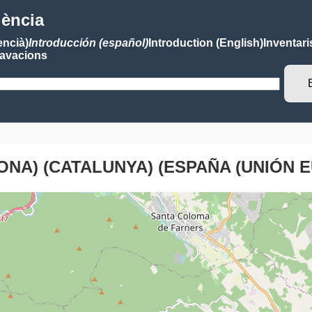
lència
encià)
Introducción (español)
Introduction (English)
Inventari
avacions
ONA) (CATALUNYA) (ESPAÑA (UNIÓN 