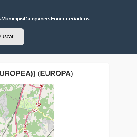
s
Municipis
Campaners
Fonedors
Vídeos
EUROPEA)) (EUROPA)