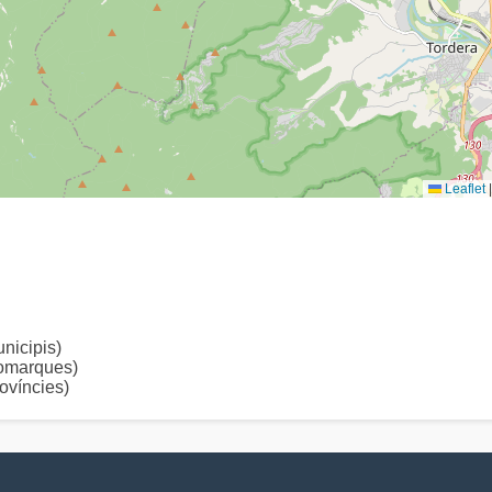
Leaflet
|
icipis)
omarques)
víncies)