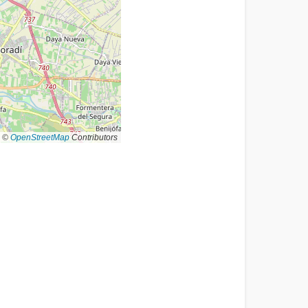
©
OpenStreetMap
Contributors