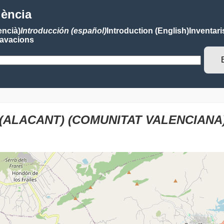
lència
encià)
Introducción (español)
Introduction (English)
Inventari
avacions
(ALACANT) (COMUNITAT VALENCIANA)