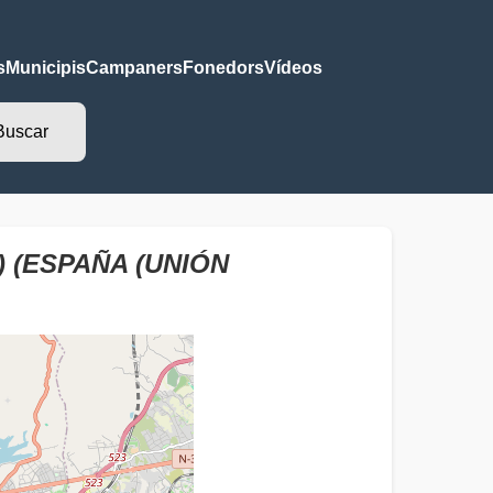
s
Municipis
Campaners
Fonedors
Vídeos
 (ESPAÑA (UNIÓN