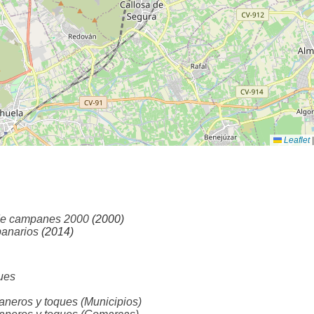
Leaflet
|
de campanes 2000
(2000)
panarios
(2014)
ues
ros y toques (Municipios)