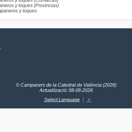
ros y toques (Comarcas)
os y toques (Provincias)
aneros y toques
V
© Campaners de la Catedral de València (2026)
Actualització: 08-08-2026
Select Language
▼