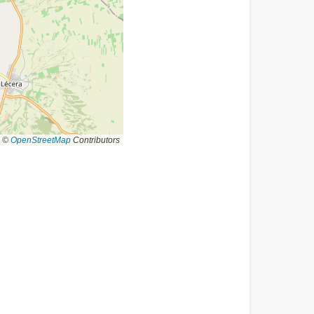
©
OpenStreetMap
Contributors