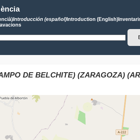
lència
encià)
Introducción (español)
Introduction (English)
Inventari
avacions
AMPO DE BELCHITE) (ZARAGOZA) (AR