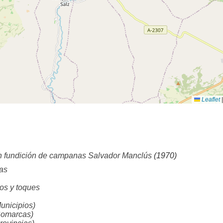
Leaflet
|
n fundición de campanas Salvador Manclús
(1970)
as
s y toques
nicipios)
omarcas)