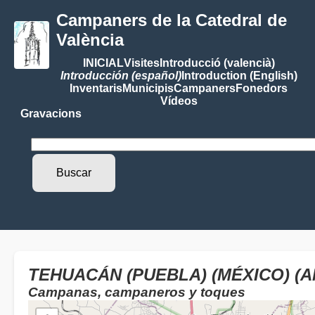
Campaners de la Catedral de
València
INICIAL
Visites
Introducció (valencià)
Introducción (español)
Introduction (English)
Inventaris
Municipis
Campaners
Fonedors
Vídeos
Gravacions
TEHUACÁN (PUEBLA) (MÉXICO) (A
Campanas, campaneros y toques