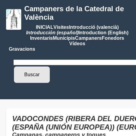
Campaners de la Catedral de
València
INICIAL
Visites
Introducció (valencià)
Introducción (español)
Introduction (English)
Inventaris
Municipis
Campaners
Fonedors
Vídeos
Gravacions
VADOCONDES (RIBERA DEL DUERO
(ESPAÑA (UNIÓN EUROPEA)) (EUR
Campanas, campaneros y toques