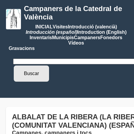
Campaners de la Catedral de
València
INICIAL
Visites
Introducció (valencià)
Introducción (español)
Introduction (English)
Inventaris
Municipis
Campaners
Fonedors
Vídeos
Gravacions
ALBALAT DE LA RIBERA (LA RIBER
(COMUNITAT VALENCIANA) (ESPAÑ
Campanes, campaners i tocs