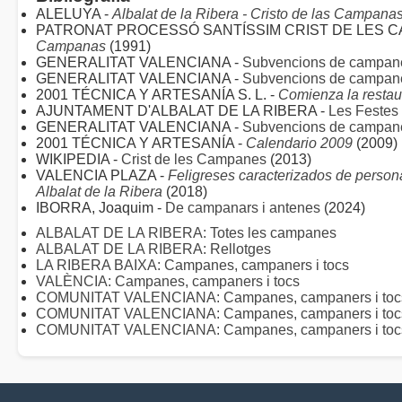
ALELUYA -
Albalat de la Ribera - Cristo de las Campana
PATRONAT PROCESSÓ SANTÍSSIM CRIST DE LES 
Campanas
(1991)
GENERALITAT VALENCIANA -
Subvencions de campan
GENERALITAT VALENCIANA -
Subvencions de campan
2001 TÉCNICA Y ARTESANÍA S. L. -
Comienza la restau
AJUNTAMENT D'ALBALAT DE LA RIBERA -
Les Festes 
GENERALITAT VALENCIANA -
Subvencions de campan
2001 TÉCNICA Y ARTESANÍA -
Calendario 2009
(2009)
WIKIPEDIA -
Crist de les Campanes
(2013)
VALENCIA PLAZA -
Feligreses caracterizados de perso
Albalat de la Ribera
(2018)
IBORRA, Joaquim -
De campanars i antenes
(2024)
ALBALAT DE LA RIBERA: Totes les campanes
ALBALAT DE LA RIBERA: Rellotges
LA RIBERA BAIXA: Campanes, campaners i tocs
VALÈNCIA: Campanes, campaners i tocs
COMUNITAT VALENCIANA: Campanes, campaners i tocs 
COMUNITAT VALENCIANA: Campanes, campaners i toc
COMUNITAT VALENCIANA: Campanes, campaners i tocs 