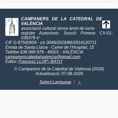
CAMPANERS DE LA CATEDRAL DE
VALÈNCIA
associació cultural sense ànim de lucre
registre Autonòmic Secció Primera CV-01-
038378-V
CIF G-97540959 - c/c 0049/2626/86/2814120711
Ermita de Santa Llúcia - Carrer de l'Hospital, 15
Telèfon 636 066 978 - 46001 - VALÈNCIA
campanerscatedralvalencia@gmail.com
Editor:
Francesc LLOP i BAYO
© Campaners de la Catedral de València (2026)
Actualització: 07-08-2026
Select Language
▼