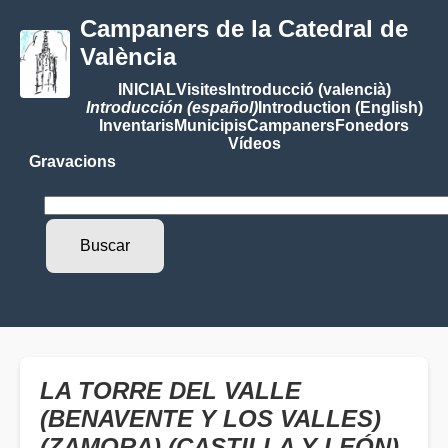
Campaners de la Catedral de
València
INICIAL
Visites
Introducció (valencià)
Introducción (español)
Introduction (English)
Inventaris
Municipis
Campaners
Fonedors
Vídeos
Gravacions
LA TORRE DEL VALLE
(BENAVENTE Y LOS VALLES)
(ZAMORA) (CASTILLA Y LEÓN)