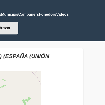
s
Municipis
Campaners
Fonedors
Vídeos
 (ESPAÑA (UNIÓN