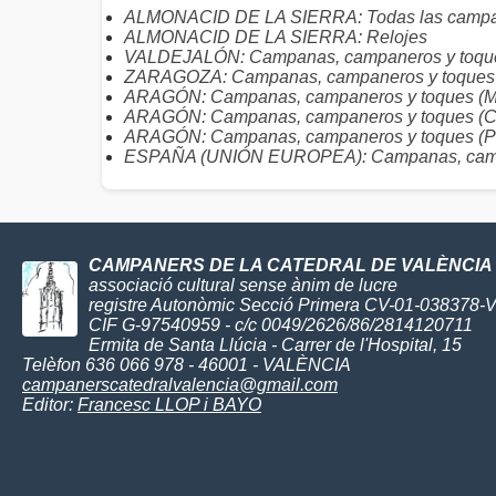
ALMONACID DE LA SIERRA: Todas las camp
ALMONACID DE LA SIERRA: Relojes
VALDEJALÓN: Campanas, campaneros y toqu
ZARAGOZA: Campanas, campaneros y toques
ARAGÓN: Campanas, campaneros y toques (Mu
ARAGÓN: Campanas, campaneros y toques (C
ARAGÓN: Campanas, campaneros y toques (Pr
ESPAÑA (UNIÓN EUROPEA): Campanas, camp
CAMPANERS DE LA CATEDRAL DE VALÈNCIA
associació cultural sense ànim de lucre
registre Autonòmic Secció Primera CV-01-038378-
CIF G-97540959 - c/c 0049/2626/86/2814120711
Ermita de Santa Llúcia - Carrer de l'Hospital, 15
Telèfon 636 066 978 - 46001 - VALÈNCIA
campanerscatedralvalencia@gmail.com
Editor:
Francesc LLOP i BAYO