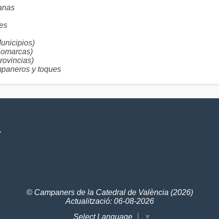
anas
es
nicipios)
omarcas)
ovincias)
aneros y toques
V
© Campaners de la Catedral de València (2026)
Actualització: 06-08-2026
Select Language
▼