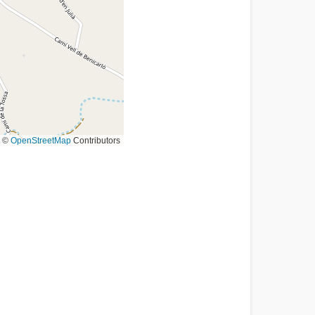
©
OpenStreetMap
Contributors