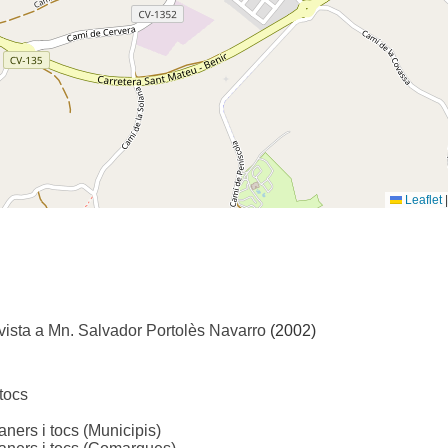
Leaflet
|
vista a Mn. Salvador Portolès Navarro
(2002)
tocs
s i tocs (Municipis)