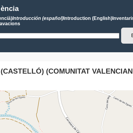
lència
encià)
Introducción (español)
Introduction (English)
Inventari
avacions
 (CASTELLÓ) (COMUNITAT VALENCIAN