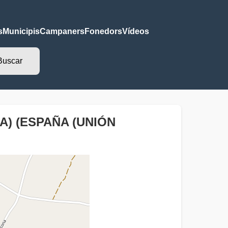
s
Municipis
Campaners
Fonedors
Vídeos
A) (ESPAÑA (UNIÓN