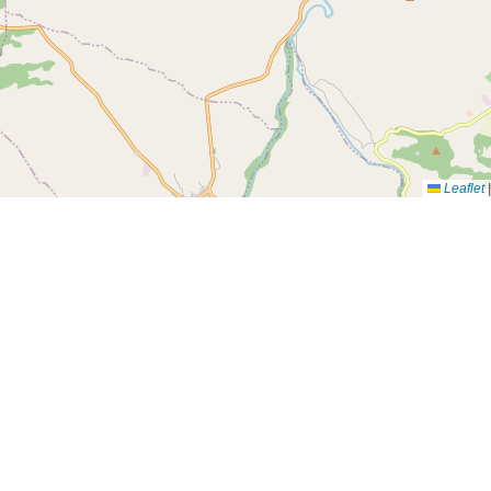
Leaflet
|