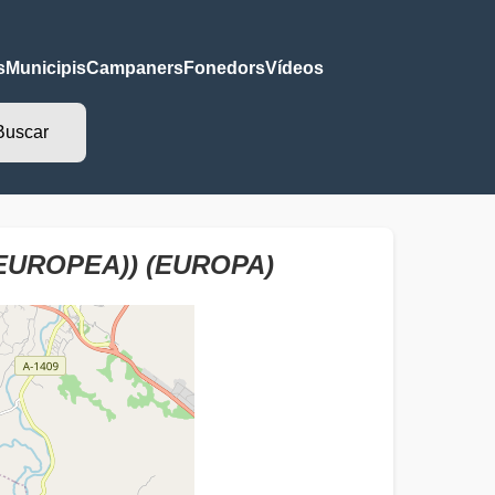
s
Municipis
Campaners
Fonedors
Vídeos
EUROPEA)) (EUROPA)