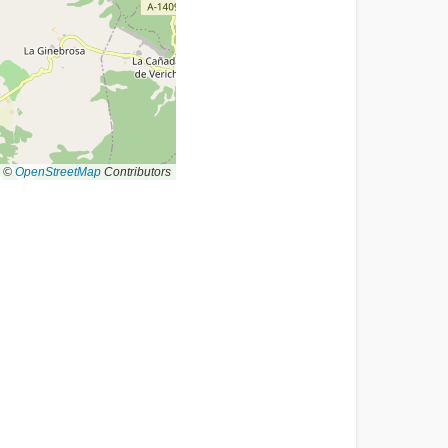
©
OpenStreetMap
Contributors