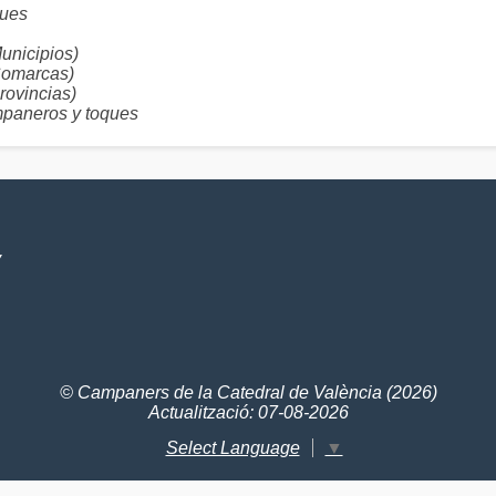
ues
nicipios)
omarcas)
ovincias)
aneros y toques
V
© Campaners de la Catedral de València (2026)
Actualització: 07-08-2026
Select Language
▼