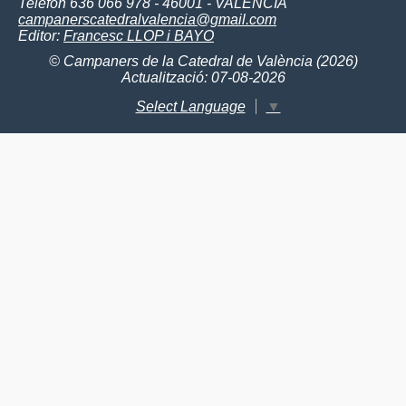
Telèfon 636 066 978 - 46001 - VALÈNCIA
campanerscatedralvalencia@gmail.com
Editor:
Francesc LLOP i BAYO
© Campaners de la Catedral de València (2026)
Actualització: 07-08-2026
Select Language
▼