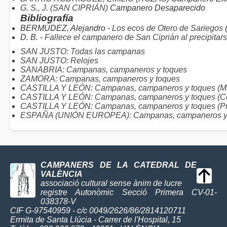
G. S., J. (SAN CIPRIÁN)
Campanero Desaparecido
Bibliografía
BERMÚDEZ, Alejandro -
Los ecos de Otero de Sariegos
D. B. -
Fallece el campanero de San Ciprián al precipitars
SAN JUSTO: Todas las campanas
SAN JUSTO: Relojes
SANABRIA: Campanas, campaneros y toques
ZAMORA: Campanas, campaneros y toques
CASTILLA Y LEÓN: Campanas, campaneros y toques (Mu
CASTILLA Y LEÓN: Campanas, campaneros y toques (C
CASTILLA Y LEÓN: Campanas, campaneros y toques (Pr
ESPAÑA (UNIÓN EUROPEA): Campanas, campaneros y
CAMPANERS DE LA CATEDRAL DE
VALÈNCIA
associació cultural sense ànim de lucre
registre Autonòmic Secció Primera CV-01-
038378-V
CIF G-97540959 - c/c 0049/2626/86/2814120711
Ermita de Santa Llúcia - Carrer de l'Hospital, 15