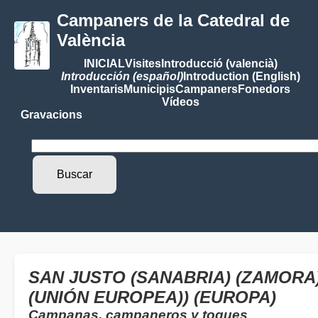
Campaners de la Catedral de
València
INICIAL
Visites
Introducció (valencià)
Introducción (español)
Introduction (English)
Inventaris
Municipis
Campaners
Fonedors
Vídeos
Gravacions
SAN JUSTO (SANABRIA) (ZAMORA)
(UNIÓN EUROPEA)) (EUROPA)
Campanas, campaneros y toques