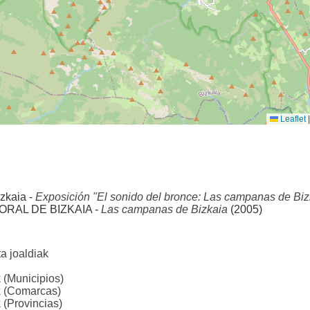
Leaflet
|
izkaia -
Exposición "El sonido del bronce: Las campanas de Biz
ORAL DE BIZKAIA -
Las campanas de Bizkaia
(2005)
a joaldiak
 (Municipios)
k (Comarcas)
 (Provincias)