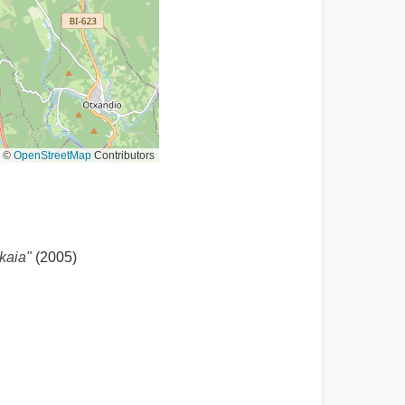
©
OpenStreetMap
Contributors
kaia"
(2005)