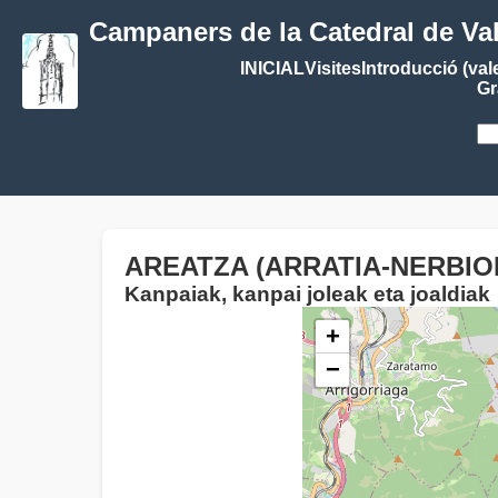
Campaners de la Catedral de Va
INICIAL
Visites
Introducció (val
Gr
AREATZA (ARRATIA-NERBIOI
Kanpaiak, kanpai joleak eta joaldiak
+
−