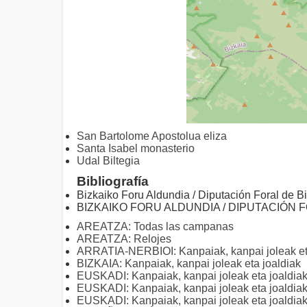
San Bartolome Apostolua eliza
Santa Isabel monasterio
Udal Biltegia
Bibliografía
Bizkaiko Foru Aldundia / Diputación Foral de B
BIZKAIKO FORU ALDUNDIA / DIPUTACIÓN F
AREATZA: Todas las campanas
AREATZA: Relojes
ARRATIA-NERBIOI: Kanpaiak, kanpai joleak et
BIZKAIA: Kanpaiak, kanpai joleak eta joaldiak
EUSKADI: Kanpaiak, kanpai joleak eta joaldiak
EUSKADI: Kanpaiak, kanpai joleak eta joaldia
EUSKADI: Kanpaiak, kanpai joleak eta joaldiak