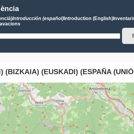
lència
encià)
Introducción (español)
Introduction (English)
Inventari
avacions
) (BIZKAIA) (EUSKADI) (ESPAÑA (UNI