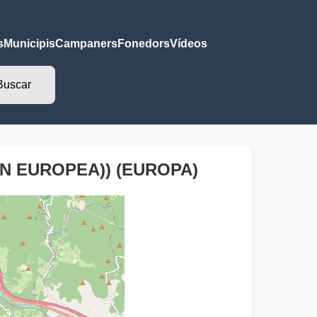
s
Municipis
Campaners
Fonedors
Vídeos
ÓN EUROPEA)) (EUROPA)