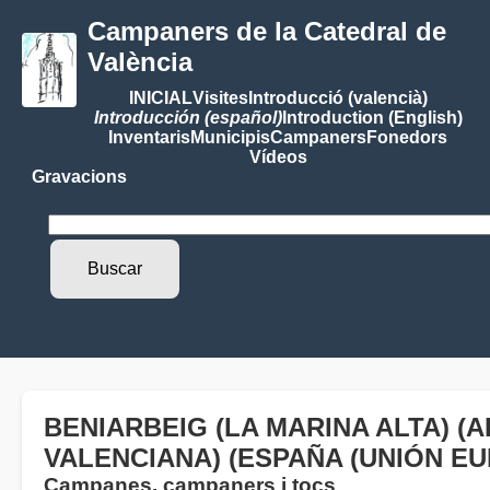
Campaners de la Catedral de
València
INICIAL
Visites
Introducció (valencià)
Introducción (español)
Introduction (English)
Inventaris
Municipis
Campaners
Fonedors
Vídeos
Gravacions
BENIARBEIG (LA MARINA ALTA) (
VALENCIANA) (ESPAÑA (UNIÓN EU
Campanes, campaners i tocs